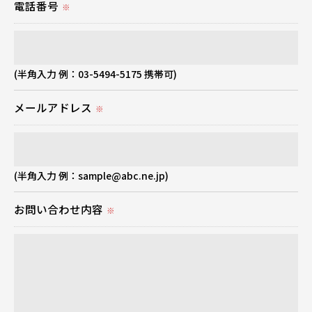
電話番号
個人情報の開示･訂正･削除・利用停止の具体的手続
※
きにつきましては、お電話でお問合せ下さい。
(半角入力 例：03-5494-5175 携帯可)
メールアドレス
※
(半角入力 例：sample@abc.ne.jp)
お問い合わせ内容
※